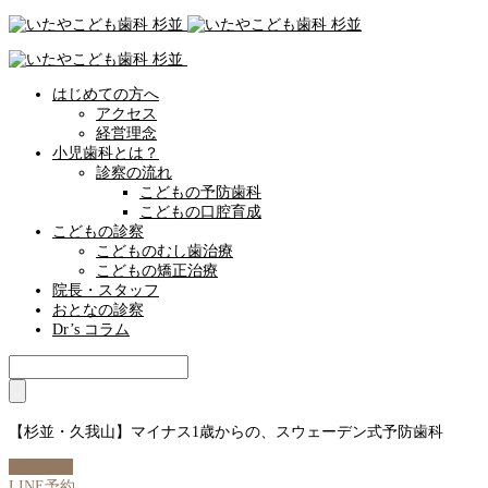
はじめての方へ
アクセス
経営理念
小児歯科とは？
診察の流れ
こどもの予防歯科
こどもの口腔育成
こどもの診察
こどものむし歯治療
こどもの矯正治療
院長・スタッフ
おとなの診察
Dr’s コラム
【杉並・久我山】マイナス1歳からの、スウェーデン式予防歯科
WEB予約
LINE予約