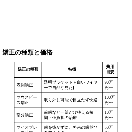
矯正の種類と価格
費用
矯正の種類
特徴
目安
透明ブラケット＋白いワイヤ
90万
表側矯正
ーで自然な見た目
円〜
マウスピー
100万
取り外し可能で目立たず快適
ス矯正
円〜
前歯など一部だけ整える短
10万
部分矯正
期・低負担の治療
円〜
マイオブレ
歯を抜かずに、将来の歯並び
50万